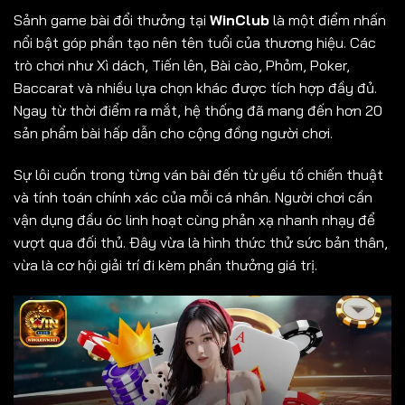
Sảnh game bài đổi thưởng tại
WinClub
là một điểm nhấn
nổi bật góp phần tạo nên tên tuổi của thương hiệu. Các
trò chơi như Xì dách, Tiến lên, Bài cào, Phỏm, Poker,
Baccarat và nhiều lựa chọn khác được tích hợp đầy đủ.
Ngay từ thời điểm ra mắt, hệ thống đã mang đến hơn 20
sản phẩm bài hấp dẫn cho cộng đồng người chơi.
Sự lôi cuốn trong từng ván bài đến từ yếu tố chiến thuật
và tính toán chính xác của mỗi cá nhân. Người chơi cần
vận dụng đầu óc linh hoạt cùng phản xạ nhanh nhạy để
vượt qua đối thủ. Đây vừa là hình thức thử sức bản thân,
vừa là cơ hội giải trí đi kèm phần thưởng giá trị.