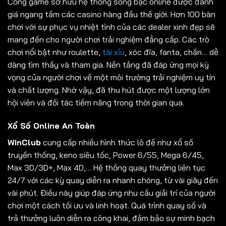
Cổng game sở hữu hệ thống sòng bạc online được đánh
giá ngang tầm các casino hàng đầu thế giới. Hơn 100 bàn
chơi với sự phục vụ nhiệt tình của các dealer xinh đẹp sẽ
mang đến cho người chơi trải nghiệm đẳng cấp. Các trò
chơi nổi bật như roulette,
tài xỉu
, xóc đĩa, fanta, chắn… dễ
dàng tìm thấy và tham gia.
Nền tảng đã đáp ứng mọi kỳ
vọng của người chơi về một môi trường trải nghiệm uy tín
và chất lượng. Nhờ vậy, đã thu hút được một lượng lớn
hội viên và đối tác tiềm năng trong thời gian qua.
Xổ Số Online An Toàn
WinClub
cung cấp nhiều hình thức lô đề như xổ số
truyền thống, keno siêu tốc, Power 6/55, Mega 6/45,
Max 3D/3D+, Max 4D,… Hệ thống quay thưởng liên tục
24/7 với các kỳ quay diễn ra nhanh chóng, từ vài giây đến
vài phút. Điều này giúp đáp ứng nhu cầu giải trí của người
chơi một cách tối ưu và linh hoạt.
Quá trình quay số và
trả thưởng luôn diễn ra công khai, đảm bảo sự minh bạch