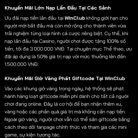
Khuyến Mãi Lớn Nạp Lần Đầu Tại Các Sảnh
Ưu đãi nạp tiền lần đầu tại
WinClub
không giới hạn cho
người mới bắt đầu mà còn mở rộng cho thành viên vừa
trải nghiệm từng loại hình cá cược riêng biệt. Cụ thể, khi
nạp lần đầu tại Casino, người chơi được tặng 100% số
tiền, tối đa 3.000.000 VNĐ. Tại chuyên mục Thể thao, ưu
đãi áp dụng là 50% giá trị nạp với mức thưởng lên đến
1.500.000 VNĐ.
Khuyến Mãi Giờ Vàng Phát Giftcode Tại WinClub
Vào các khung giờ vàng trong ngày, hệ thống sẽ phát
hành hàng loạt giftcode miễn phí dành cho tất cả người
chơi đang online. Đây là cơ hội để bạn nhận thêm xu,
vàng hoặc các phần quà giá trị mà không cần nạp tiền.
Ngoài giờ vàng, người chơi vẫn có thể săn giftcode bằng
cách theo dõi fanpage chính thức và tham gia các mini
game, sự kiện tương tác.