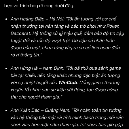
hợp và trình bày rõ ràng dưới đây.
Anh Hoàng Điệp – Hà Nội: “Tôi ấn tượng với cơ chế
nhận thưởng tại nền tảng và các trò chơi như Poker,
Baccarat. Hệ thống xử lý hiệu quả, đảm bảo độ tin cậy
tuyệt đối và tốc độ vượt trội. Dữ liệu cá nhân luôn
được bảo mật, chưa từng xảy ra sự cố liên quan đến
rò rỉ thông tin.”
Anh Hùng Hà – Nam Định: “Tôi đã thử qua sảnh game
bài tại nhiều nền tảng khác nhưng đặc biệt ấn tượng
với sự nhiệt huyết của
WinClub
. Cổng game thường
xuyên tổ chức các sự kiện sôi động, tạo được hứng
thú cho người tham gia.”
Anh Xuân Bắc – Quảng Nam: “Tôi hoàn toàn tin tưởng
vào hệ thống bảo mật và tính minh bạch trong mỗi ván
chơi. Sau hơn một năm tham gia, tôi chưa bao giờ gặp