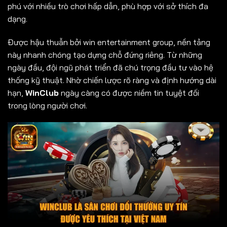
phú với nhiều trò chơi hấp dẫn, phù hợp với sở thích đa
dạng.
Được hậu thuẫn bởi win entertainment group, nền tảng
này nhanh chóng tạo dựng chỗ đứng riêng. Từ những
ngày đầu, đội ngũ phát triển đã chú trọng đầu tư vào hệ
thống kỹ thuật. Nhờ chiến lược rõ ràng và định hướng dài
hạn,
WinClub
ngày càng có được niềm tin tuyệt đối
trong lòng người chơi.