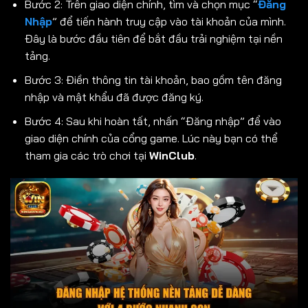
Bước 2: Trên giao diện chính, tìm và chọn mục “
Đăng
Nhập
” để tiến hành truy cập vào tài khoản của mình.
Đây là bước đầu tiên để bắt đầu trải nghiệm tại nền
tảng.
Bước 3: Điền thông tin tài khoản, bao gồm tên đăng
nhập và mật khẩu đã được đăng ký.
Bước 4: Sau khi hoàn tất, nhấn “Đăng nhập” để vào
giao diện chính của cổng game. Lúc này bạn có thể
tham gia các trò chơi tại
WinClub
.