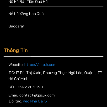
Nổ Hũ Bát Tiên Quá Hải
Nổ Hũ Xèng Hoa Quả
Baccarat
Thông Tin
Website:
https://qls.uk.com
ĐC: 17 Bùi Thị Xuân, Phường Phạm Ngũ Lão, Quận 1, TP
Hồ Chí Minh
SĐT: 0972 204 393
Email:
contact@qls.uk.com
Đối tác:
Keo Nha Cai 5