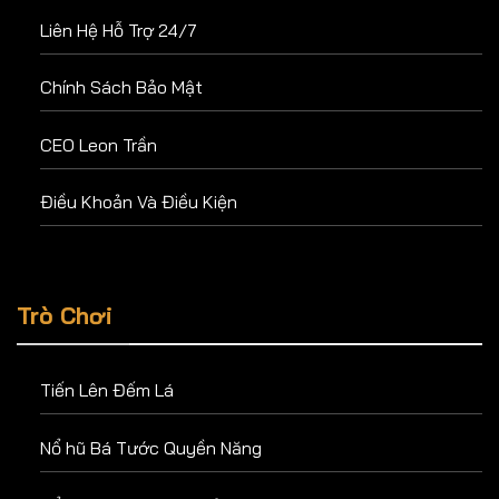
Liên Hệ Hỗ Trợ 24/7
Chính Sách Bảo Mật
CEO Leon Trần
Điều Khoản Và Điều Kiện
Trò Chơi
Tiến Lên Đếm Lá
Nổ hũ Bá Tước Quyền Năng