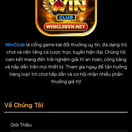
WinClub
là cổng game bài đổi thưởng uy tín, đa dạng trò
chơi và nền tảng cá cược trực tuyến hiện đại. Chúng tôi
cam kết mang đến trải nghiệm giải trí an toàn, công bằng
và hấp dẫn trên mọi thiết bị. Tham gia ngay để tận hưởng
hàng loạt trò chơi hấp dẫn và cơ hội nhận nhiều phần
thưởng giá trị!
Về Chúng Tôi
Giới Thiệu