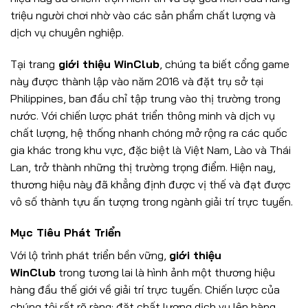
triệu người chơi nhờ vào các sản phẩm chất lượng và
dịch vụ chuyên nghiệp.
Tại trang
giới thiệu WinClub
, chúng ta biết cổng game
này được thành lập vào năm 2016 và đặt trụ sở tại
Philippines, ban đầu chỉ tập trung vào thị trường trong
nước. Với chiến lược phát triển thông minh và dịch vụ
chất lượng, hệ thống nhanh chóng mở rộng ra các quốc
gia khác trong khu vực, đặc biệt là Việt Nam, Lào và Thái
Lan, trở thành những thị trường trọng điểm. Hiện nay,
thương hiệu này đã khẳng định được vị thế và đạt được
vô số thành tựu ấn tượng trong ngành giải trí trực tuyến.
Mục Tiêu Phát Triển
Với lộ trình phát triển bền vững,
giới thiệu
WinClub
trong tương lai là hình ảnh một thương hiệu
hàng đầu thế giới về giải trí trực tuyến. Chiến lược của
chúng tôi rất rõ ràng: đặt chất lượng dịch vụ lên hàng