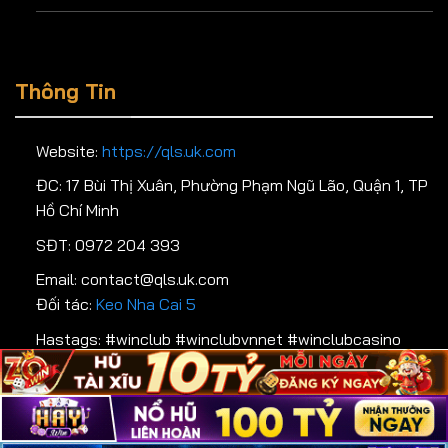
Thông Tin
Website:
https://qls.uk.com
ĐC: 17 Bùi Thị Xuân, Phường Phạm Ngũ Lão, Quận 1, TP
Hồ Chí Minh
SĐT: 0972 204 393
Email:
contact@qls.uk.com
Đối tác:
Keo Nha Cai 5
Hastags: #winclub #winclubvnnet #winclubcasino
#winclubnohu #winclubthethao #winclubbanca
#winclubxoso