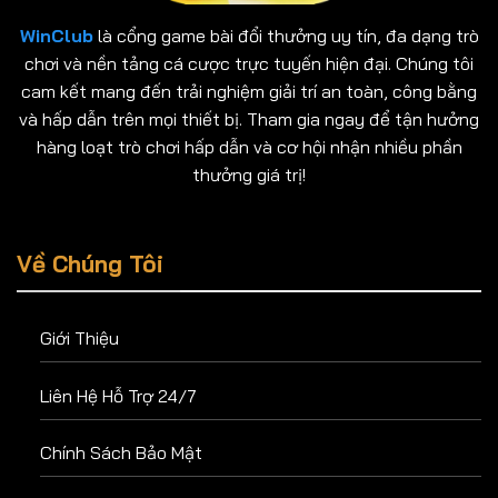
WinClub
là cổng game bài đổi thưởng uy tín, đa dạng trò
chơi và nền tảng cá cược trực tuyến hiện đại. Chúng tôi
cam kết mang đến trải nghiệm giải trí an toàn, công bằng
và hấp dẫn trên mọi thiết bị. Tham gia ngay để tận hưởng
hàng loạt trò chơi hấp dẫn và cơ hội nhận nhiều phần
thưởng giá trị!
Về Chúng Tôi
Giới Thiệu
Liên Hệ Hỗ Trợ 24/7
Chính Sách Bảo Mật