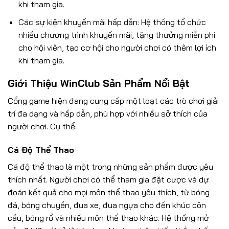
khi tham gia.
Các sự kiện khuyến mãi hấp dẫn: Hệ thống tổ chức
nhiều chương trình khuyến mãi, tặng thưởng miễn phí
cho hội viên, tạo cơ hội cho người chơi có thêm lợi ích
khi tham gia.
Giới Thiệu WinClub Sản Phẩm Nổi Bật
Cổng game
hiện đang cung cấp một loạt các trò chơi giải
trí đa dạng và hấp dẫn, phù hợp với nhiều sở thích của
người chơi. Cụ thể:
Cá Độ Thể Thao
Cá độ thể thao là một trong những sản phẩm được yêu
thích nhất. Người chơi có thể tham gia đặt cược và dự
đoán kết quả cho mọi môn thể thao yêu thích, từ bóng
đá, bóng chuyền, đua xe, đua ngựa cho đến khúc côn
cầu, bóng rổ và nhiều môn thể thao khác. Hệ thống mở