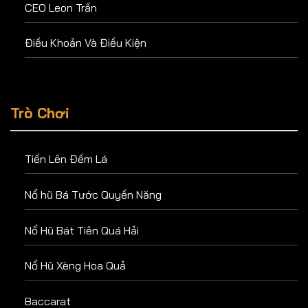
CEO Leon Trần
Điều Khoản Và Điều Kiện
Trò Chơi
Tiến Lên Đếm Lá
Nổ hũ Bá Tước Quyền Năng
Nổ Hũ Bát Tiên Quá Hải
Nổ Hũ Xèng Hoa Quả
Baccarat