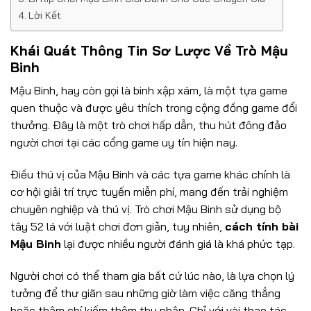
Lời Kết
Khái Quát Thông Tin Sơ Lược Về Trò Mậu
Binh
Mậu Binh, hay còn gọi là binh xập xám, là một tựa game
quen thuộc và được yêu thích trong cộng đồng game đổi
thưởng. Đây là một trò chơi hấp dẫn, thu hút đông đảo
người chơi tại các cổng game uy tín hiện nay.
Điều thú vị của Mậu Binh và các tựa game khác chính là
cơ hội giải trí trực tuyến miễn phí, mang đến trải nghiệm
chuyên nghiệp và thú vị. Trò chơi Mậu Binh sử dụng bộ
tây 52 lá với luật chơi đơn giản, tuy nhiên,
cách tính bài
Mậu Binh
lại được nhiều người đánh giá là khá phức tạp.
Người chơi có thể tham gia bất cứ lúc nào, là lựa chọn lý
tưởng để thư giãn sau những giờ làm việc căng thẳng
hoặc thậm chí kiếm thêm thu nhập. Chỉ với vài thao tác