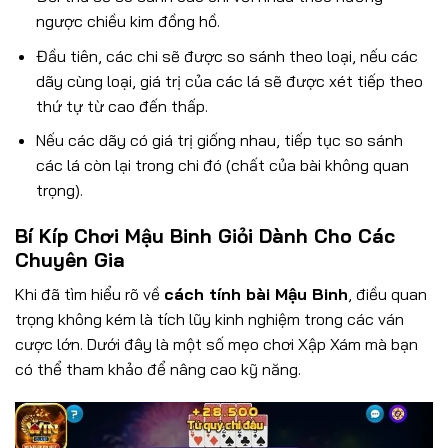
ngược chiều kim đồng hồ.
Đầu tiên, các chi sẽ được so sánh theo loại, nếu các
dãy cùng loại, giá trị của các lá sẽ được xét tiếp theo
thứ tự từ cao đến thấp.
Nếu các dãy có giá trị giống nhau, tiếp tục so sánh
các lá còn lại trong chi đó (chất của bài không quan
trọng).
Bí Kíp Chơi Mậu Binh Giỏi Dành Cho Các
Chuyên Gia
Khi đã tìm hiểu rõ về
cách tính bài Mậu Binh
, điều quan
trọng không kém là tích lũy kinh nghiệm trong các ván
cược lớn. Dưới đây là một số mẹo chơi Xập Xám mà bạn
có thể tham khảo để nâng cao kỹ năng.