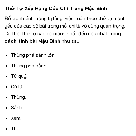
Thứ Tự Xếp Hạng Các Chi Trong Mậu Binh
Để tránh tình trạng bị lủng, việc tuân theo thứ tự mạnh
yếu của các bộ bài trong mỗi chi là vô cùng quan trọng.
Cụ thể, thứ tự các bộ mạnh nhất đến yếu nhất trong
cách tính bài Mậu Binh
như sau:
Thùng phá sảnh lớn.
Thùng phá sảnh.
Tứ quý.
Cù lũ.
Thùng.
Sảnh.
Xám.
Thú.