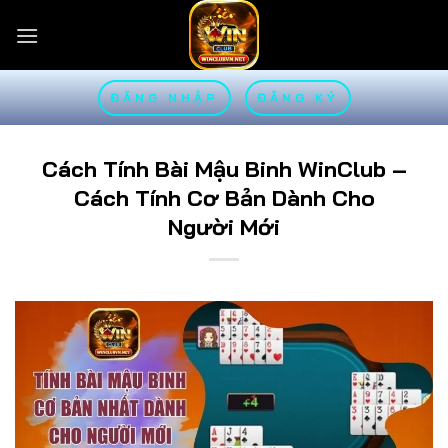
Bỏ
qua
nội
dung
ĐĂNG NHẬP
ĐĂNG KÝ
Cách Tính Bài Mậu Binh WinClub –
Cách Tính Cơ Bản Dành Cho
Người Mới