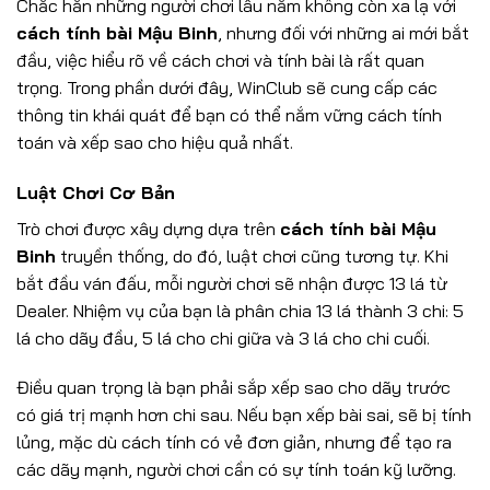
Chắc hẳn những người chơi lâu năm không còn xa lạ với
cách tính bài Mậu Binh
, nhưng đối với những ai mới bắt
đầu, việc hiểu rõ về cách chơi và tính bài là rất quan
trọng. Trong phần dưới đây, WinClub sẽ cung cấp các
thông tin khái quát để bạn có thể nắm vững cách tính
toán và xếp sao cho hiệu quả nhất.
Luật Chơi Cơ Bản
Trò chơi được xây dựng dựa trên
cách tính bài Mậu
Binh
truyền thống, do đó, luật chơi cũng tương tự. Khi
bắt đầu ván đấu, mỗi người chơi sẽ nhận được 13 lá từ
Dealer. Nhiệm vụ của bạn là phân chia 13 lá thành 3 chi: 5
lá cho dãy đầu, 5 lá cho chi giữa và 3 lá cho chi cuối.
Điều quan trọng là bạn phải sắp xếp sao cho dãy trước
có giá trị mạnh hơn chi sau. Nếu bạn xếp bài sai, sẽ bị tính
lủng, mặc dù cách tính có vẻ đơn giản, nhưng để tạo ra
các dãy mạnh, người chơi cần có sự tính toán kỹ lưỡng.