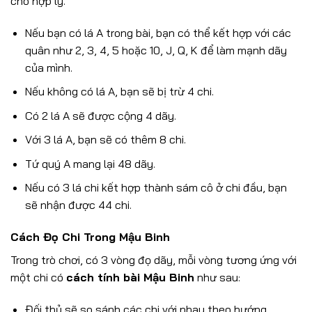
cho hợp lý.
Nếu bạn có lá A trong bài, bạn có thể kết hợp với các
quân như 2, 3, 4, 5 hoặc 10, J, Q, K để làm mạnh dãy
của mình.
Nếu không có lá A, bạn sẽ bị trừ 4 chi.
Có 2 lá A sẽ được cộng 4 dãy.
Với 3 lá A, bạn sẽ có thêm 8 chi.
Tứ quý A mang lại 48 dãy.
Nếu có 3 lá chi kết hợp thành sám cô ở chi đầu, bạn
sẽ nhận được 44 chi.
Cách Đọ Chi Trong Mậu Binh
Trong trò chơi, có 3 vòng đọ dãy, mỗi vòng tương ứng với
một chi có
cách tính bài Mậu Binh
như sau:
Đối thủ sẽ so sánh các chi với nhau theo hướng