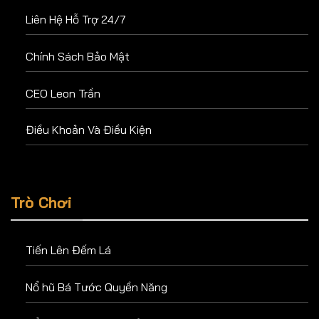
Liên Hệ Hỗ Trợ 24/7
Chính Sách Bảo Mật
CEO Leon Trần
Điều Khoản Và Điều Kiện
Trò Chơi
Tiến Lên Đếm Lá
Nổ hũ Bá Tước Quyền Năng