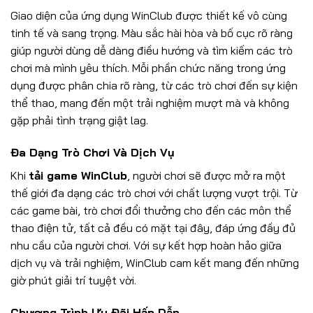
Giao diện của ứng dụng WinClub được thiết kế vô cùng
tinh tế và sang trọng. Màu sắc hài hòa và bố cục rõ ràng
giúp người dùng dễ dàng điều hướng và tìm kiếm các trò
chơi mà mình yêu thích. Mỗi phần chức năng trong ứng
dụng được phân chia rõ ràng, từ các trò chơi đến sự kiện
thể thao, mang đến một trải nghiệm mượt mà và không
gặp phải tình trạng giật lag.
Đa Dạng Trò Chơi Và Dịch Vụ
Khi
tải game WinClub
, người chơi sẽ được mở ra một
thế giới đa dạng các trò chơi với chất lượng vượt trội. Từ
các game bài, trò chơi đổi thưởng cho đến các môn thể
thao điện tử, tất cả đều có mặt tại đây, đáp ứng đầy đủ
nhu cầu của người chơi. Với sự kết hợp hoàn hảo giữa
dịch vụ và trải nghiệm, WinClub cam kết mang đến những
giờ phút giải trí tuyệt vời.
Chương Trình Ưu Đãi Hấp Dẫn