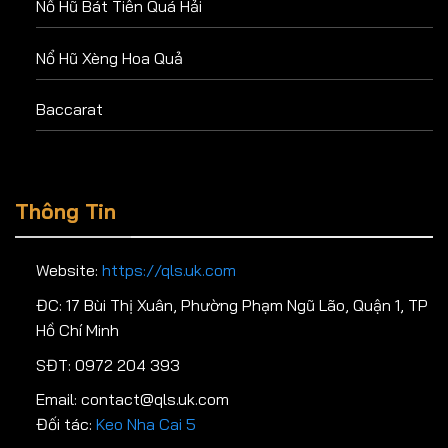
Nổ Hũ Bát Tiên Quá Hải
Nổ Hũ Xèng Hoa Quả
Baccarat
Thông Tin
Website:
https://qls.uk.com
ĐC: 17 Bùi Thị Xuân, Phường Phạm Ngũ Lão, Quận 1, TP
Hồ Chí Minh
SĐT: 0972 204 393
Email:
contact@qls.uk.com
Đối tác:
Keo Nha Cai 5