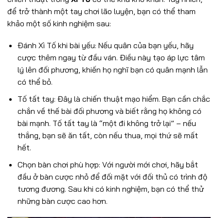
để trở thành một tay chơi lão luyện, bạn có thể tham
khảo một số kinh nghiệm sau:
Đánh Xì Tố khi bài yếu: Nếu quân của bạn yếu, hãy
cược thêm ngay từ đầu ván. Điều này tạo áp lực tâm
lý lên đối phương, khiến họ nghĩ bạn có quân mạnh lẫn
có thể bỏ.
Tố tất tay: Đây là chiến thuật mạo hiểm. Bạn cần chắc
chắn về thế bài đối phương và biết rằng họ không có
bài mạnh. Tố tất tay là “một đi không trở lại” – nếu
thắng, bạn sẽ ăn tất, còn nếu thua, mọi thứ sẽ mất
hết.
Chọn bàn chơi phù hợp: Với người mới chơi, hãy bắt
đầu ở bàn cược nhỏ để đối mặt với đối thủ có trình độ
tương đương. Sau khi có kinh nghiệm, bạn có thể thử
những bàn cược cao hơn.