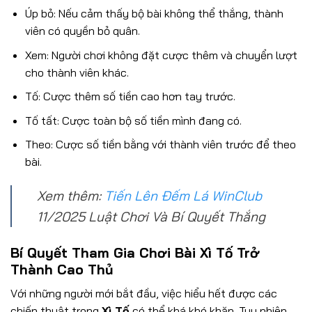
Úp bỏ: Nếu cảm thấy bộ bài không thể thắng, thành
viên có quyền bỏ quân.
Xem: Người chơi không đặt cược thêm và chuyển lượt
cho thành viên khác.
Tố: Cược thêm số tiền cao hơn tay trước.
Tố tất: Cược toàn bộ số tiền mình đang có.
Theo: Cược số tiền bằng với thành viên trước để theo
bài.
Xem thêm:
Tiến Lên Đếm Lá WinClub
11/2025 Luật Chơi Và Bí Quyết Thắng
Bí Quyết Tham Gia Chơi Bài Xì Tố Trở
Thành Cao Thủ
Với những người mới bắt đầu, việc hiểu hết được các
chiến thuật trong
Xì Tố
có thể khá khó khăn. Tuy nhiên,