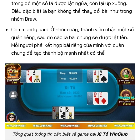
trong đó một số lá được lật ngửa, còn lại úp xuống.
Điều đặc biệt là bạn không thể thay đổi bài như trong
nhóm Draw.
Community card: Ở nhóm này, thành viên nhận một số
quân riêng, sau đó các lá bài chung sẽ được lật lên.
Mỗi người phải kết hợp bài riêng của mình với quân
chung để tạo thành bộ mạnh nhất có thể.
Tổng quát thông tin cần biết về game bài
Xì Tố WinClub