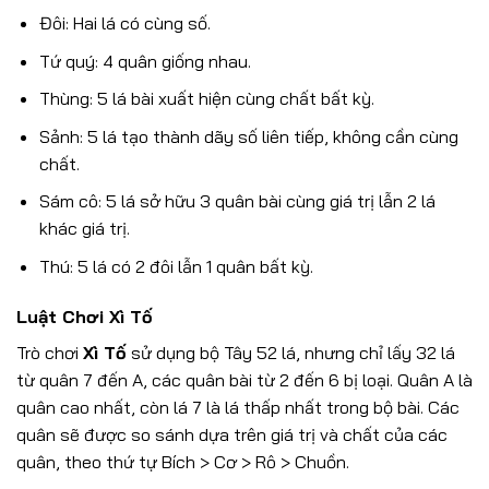
Đôi: Hai lá có cùng số.
Tứ quý: 4 quân giống nhau.
Thùng: 5 lá bài xuất hiện cùng chất bất kỳ.
Sảnh: 5 lá tạo thành dãy số liên tiếp, không cần cùng
chất.
Sám cô: 5 lá sở hữu 3 quân bài cùng giá trị lẫn 2 lá
khác giá trị.
Thú: 5 lá có 2 đôi lẫn 1 quân bất kỳ.
Luật Chơi Xì Tố
Trò chơi
Xì Tố
sử dụng bộ Tây 52 lá, nhưng chỉ lấy 32 lá
từ quân 7 đến A, các quân bài từ 2 đến 6 bị loại. Quân A là
quân cao nhất, còn lá 7 là lá thấp nhất trong bộ bài. Các
quân sẽ được so sánh dựa trên giá trị và chất của các
quân, theo thứ tự Bích > Cơ > Rô > Chuồn.